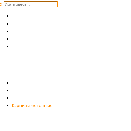
x
Главная
Изделия на заказ
Продукция
Статьи
Контакты
Карнизы бетонные
Главная
Case Studies
Лепнина
Карнизы бетонные